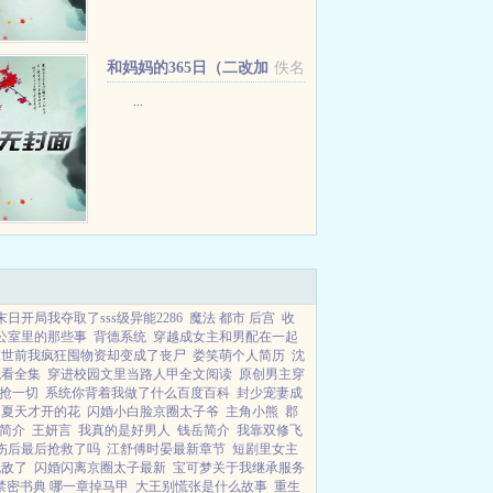
福。凭借这项本领，他赚了无数的
黄金银元，如果他愿意，可以买下
半个民国！连云间市的各界社会名
和妈妈的365日（二改加
佚名
流，都对他客客气气。他的婚...
料）
...
末日开局我夺取了sss级异能2286
魔法 都市 后宫
收
公室里的那些事
背德系统
穿越成女主和男配在一起
末世前我疯狂囤物资却变成了丧尸
娄笑萌个人简历
沈
观看全集
穿进校园文里当路人甲全文阅读
原创男主穿
抢一切
系统你背着我做了什么百度百科
封少宠妻成
夏天才开的花
闪婚小白脸京圈太子爷
主角小熊
郡
简介
王妍言
我真的是好男人
钱岳简介
我靠双修飞
伤后最后抢救了吗
江舒傅时晏最新章节
短剧里女主
无敌了
闪婚闪离京圈太子最新
宝可梦关于我继承服务
禁密书典 哪一章掉马甲
大王别慌张是什么故事
重生