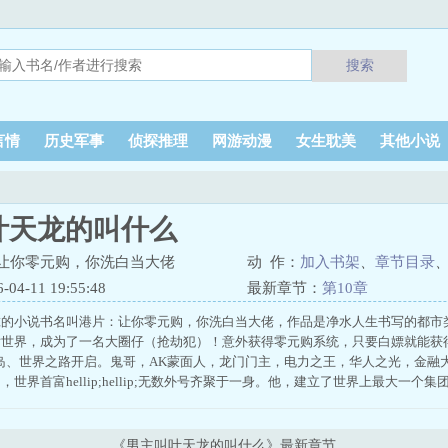
搜索
言情
历史军事
侦探推理
网游动漫
女生耽美
其他小说
叶天龙的叫什么
让你零元购，你洗白当大佬
动 作：
加入书架
、
章节目录
4-11 19:55:48
最新章节：
第10章
虎的小说书名叫港片：让你零元购，你洗白当大佬，作品是净水人生书写的都市
片世界，成为了一名大圈仔（抢劫犯）！意外获得零元购系统，只要白嫖就能获
岛、世界之路开启。鬼哥，AK蒙面人，龙门门主，电力之王，华人之光，金融
世界首富hellip;hellip;无数外号齐聚于一身。他，建立了世界上最大一个集团，
《男主叫叶天龙的叫什么》最新章节