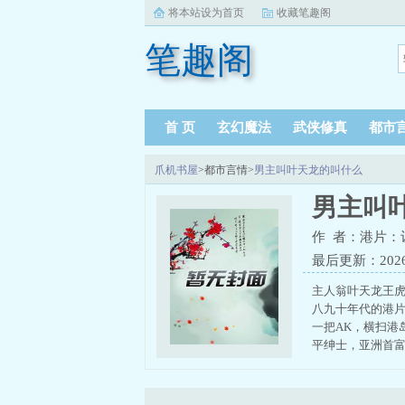
将本站设为首页
收藏笔趣阁
笔趣阁
首 页
玄幻魔法
武侠修真
都市
爪机书屋
>都市言情>
男主叫叶天龙的叫什么
男主叫
作 者：港片：
最后更新：2026-0
主人翁叶天龙王
八九十年代的港
一把AK，横扫港
平绅士，亚洲首富，