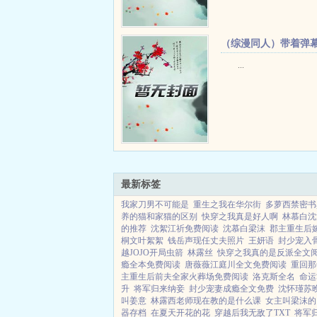
（综漫同人）带着弹
穿进咒术+番外
...
最新标签
我家刀男不可能是
重生之我在华尔街
多萝西禁密书
养的猫和家猫的区别
快穿之我真是好人啊
林慕白沈
的推荐
沈絮江祈免费阅读
沈慕白梁沫
郡主重生后
桐文叶絮絮
钱岳声现任丈夫照片
王妍语
封少宠入
越JOJO开局虫箭
林露丝
快穿之我真的是反派全文
瘾全本免费阅读
唐薇薇江庭川全文免费阅读
重回那
主重生后前夫全家火葬场免费阅读
洛克斯全名
命运
升
将军归来纳妾
封少宠妻成瘾全文免费
沈怀瑾苏
叫姜意
林露西老师现在教的是什么课
女主叫梁沫的
器存档
在夏天开花的花
穿越后我无敌了TXT
将军