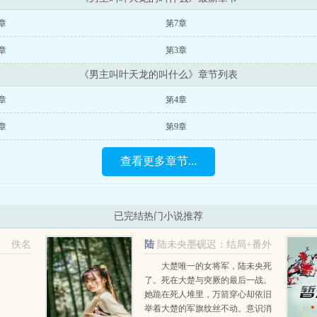
章
第7章
章
第3章
《男主叫叶天龙的叫什么》章节列表
章
第4章
章
第9章
查看更多章节...
已完结热门小说推荐
佚名
陆
陆未央墨砚迟：结局+番外
未央墨砚迟
大楚唯一的女将军，陆未央死
了。死在大楚与突厥的最后一战。
她跪在死人堆里，万箭穿心却依旧
举着大楚的军旗纹丝不动。意识消