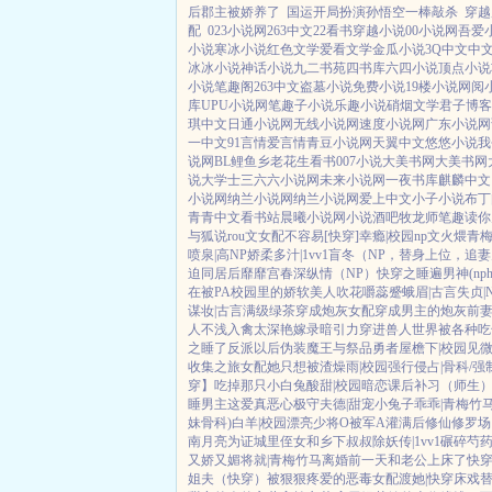
后郡主被娇养了
国运开局扮演孙悟空一棒敲杀
穿越
配
023小说网
263中文
22看书
穿越小说
00小说网
吾爱
小说
寒冰小说
红色文学
爱看文学
金瓜小说
3Q中文
中
冰冰小说
神话小说
九二书苑
四书库
六四小说
顶点小说
小说
笔趣阁
263中文
盗墓小说
免费小说
19楼小说
网阅
库
UPU小说网
笔趣子小说
乐趣小说
硝烟文学
君子博客
琪中文
日通小说网
无线小说网
速度小说网
广东小说网
一中文
91言情
爱言情
青豆小说网
天翼中文
悠悠小说
我
说网
BL鲤鱼乡
老花生看书
007小说
大美书网
大美书网
说
大学士
三六六小说网
未来小说网
一夜书库
麒麟中文
小说网
纳兰小说网
纳兰小说网
爱上中文
小子小说
布丁
青青中文
看书站
晨曦小说网
小说酒吧
牧龙师
笔趣读
你
与狐说
rou文女配不容易[快穿]
幸瘾|校园np
文火煨青梅
喷泉|高NP
娇柔多汁|1vv1
盲冬（NP，替身上位，追
迫同居后
靡靡宫春深
纵情（NP）
快穿之睡遍男神(nph
在被PA
校园里的娇软美人
吹花嚼蕊
蹙蛾眉|古言
失贞|
谋妆|古言
满级绿茶穿成炮灰女配
穿成男主的炮灰前
人不浅
入禽太深
艳嫁录
暗引力
穿进兽人世界被各种吃
之睡了反派以后
伪装魔王与祭品勇者
屋檐下|校园
见微
收集之旅
女配她只想被渣
燥雨|校园
强行侵占|骨科/强
穿】吃掉那只小白兔
酸甜|校园暗恋
课后补习（师生
睡男主
这爱真恶心
极守夫德|甜宠
小兔子乖乖|青梅竹
妹骨科)
白羊|校园
漂亮少将O被军A灌满后
修仙修罗场 
南
月亮为证
城里侄女和乡下叔叔
除妖传|1vv1
碾碎芍药
又娇又媚
将就|青梅竹马
离婚前一天和老公上床了
快穿
姐夫
（快穿）被狠狠疼爱的恶毒女配
渡她|快穿
床戏