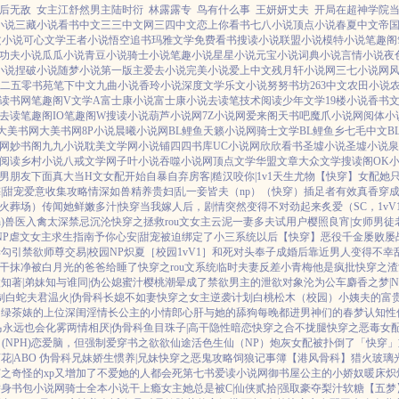
后无敌
女主江舒然男主陆时衍
林露露专
鸟有什么事
王妍妍丈夫
开局在超神学院
小说
三藏小说
看书中文
三三中文网
三四中文
恋上你看书
七八小说
顶点小说
春夏中文
帝
文小说
可心文学
王者小说
悟空追书
玛雅文学
免费看书
搜读小说
联盟小说
模特小说
笔趣阁
功夫小说
瓜瓜小说
青豆小说
骑士小说
笔趣小说
星星小说
元宝小说
词典小说
言情小说
夜
小说
捏破小说
随梦小说
第一版主
爱去小说
完美小说
爱上中文
残月轩小说网
三七小说网
二五零书苑
笔下中文
九曲小说
香玲小说
深度文学
乐文小说
努努书坊
263中文
农田小说
读书网
笔趣阁V
文学A
富士康小说
富士康小说
去读笔
技术阅读
少年文学
19楼小说
香书
去读
笔趣阁IO
笔趣阁W
搜读小说
葫芦小说网
7Z小说网
爱来阁
天书吧
魔爪小说网
阅体小
大美书网
大美书网
8P小说
晨曦小说网
BL鲤鱼
天籁小说网
骑士文学
BL鲤鱼乡
七毛中文
B
网
妙书阁
九九小说
耽美文学网
小说铺
四四书库
UC小说网
欣欣看书
圣墟小说
圣墟小说
泉
阅读
乡村小说
八戒文学网
子叶小说
吞噬小说网
顶点文学
华盟文章
大众文学
搜读阁
OK
男朋友下面真大
当H文女配开始自暴自弃
房客|糙汉
咬你|1v1
天生尤物【快穿】
女配她只
|甜宠
爱意收集攻略
情深如兽
精养贵妇|乱
一妾皆夫（np）
（快穿）插足者
有效真香
穿成
妻火葬场）
传闻她鲜嫩多汁|快穿
当我嫁人后，剧情突然变得不对劲起来
炙爱（SC，1v
)
兽医
入禽太深
禁忌沉沦
快穿之拯救rou文女主
云泥
一妻多夫试用户
樱照良宵|女师男徒
NP
虐文女主求生指南
予你心安|甜宠
被迫绑定了小三系统以后【快穿】
恶役千金屡败屡
妻
勾引禁欲师尊
交易|校园NP
炽夏［校园1vV1］
和死对头奉子成婚后
靠近男人变得不幸
干抹净
被白月光的爸爸给睡了
快穿之rou文系统
临时夫妻
反差小青梅
他是疯批
快穿之渣
知著|弟妹
知与谁同|伪公媳
蜜汁樱桃
潮晕
成了禁欲男主的泄欲对象
沦为公车
麝香之梦|N
制
白蛇夫君
温火|伪骨科
长媳不如妻
快穿之女主逆袭计划
白桃松木（校园）
小姨夫的富
）
绿茶婊的上位
深闺淫情
长公主的小情郎
心肝与她的舔狗
每晚都进男神们的春梦
认知性
马
永远也会化雾
两情相厌|伪骨科
鱼目珠子|高干
隐性暗恋
快穿之合不拢腿
快穿之恶毒女
(NPH)
恋爱脑，但强制爱
穿书之欲欲仙途
活色生仙（NP）
炮灰女配被扑倒了「快穿」
花|ABO 伪骨科兄妹
娇生惯养|兄妹
快穿之恶鬼攻略
饲狼记事簿
【港风骨科】猎火
玻璃
之奇怪的xp又增加了
不爱她的人都会死
第七书
爱读小说网
御书屋
公主的小娇奴
暖床
炽
替身
书包小说网
骑士全本小说
干上瘾
女主她总是被C|仙侠
贰拾|强取豪夺
梨汁软糖
【五梦