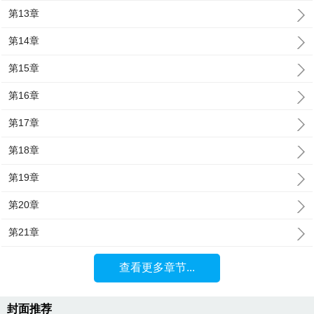
第13章
第14章
第15章
第16章
第17章
第18章
第19章
第20章
第21章
查看更多章节...
封面推荐