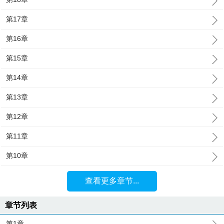
第17章
第16章
第15章
第14章
第13章
第12章
第11章
第10章
查看更多章节...
章节列表
第1章