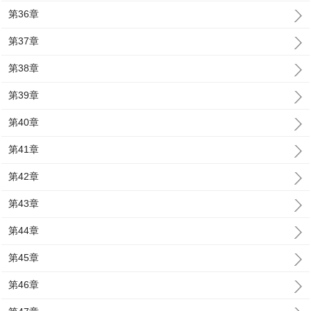
第36章
第37章
第38章
第39章
第40章
第41章
第42章
第43章
第44章
第45章
第46章