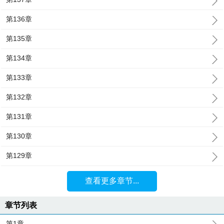
第136章
第135章
第134章
第133章
第132章
第131章
第130章
第129章
查看更多章节...
章节列表
第1章