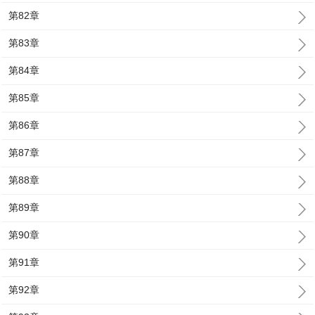
第82章
第83章
第84章
第85章
第86章
第87章
第88章
第89章
第90章
第91章
第92章