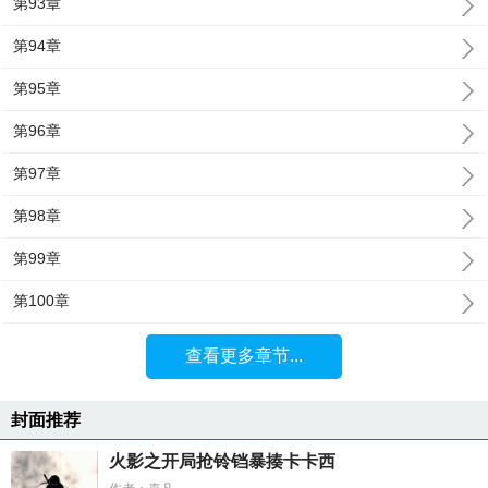
第93章
第94章
第95章
第96章
第97章
第98章
第99章
第100章
查看更多章节...
封面推荐
火影之开局抢铃铛暴揍卡卡西