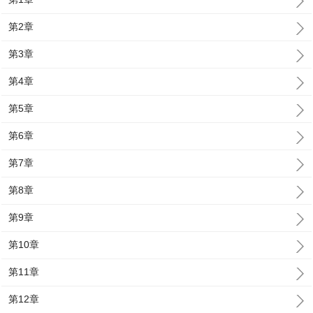
第2章
第3章
第4章
第5章
第6章
第7章
第8章
第9章
第10章
第11章
第12章