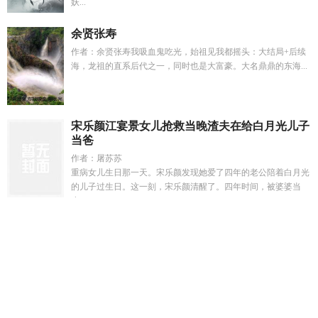
妖...
余贤张寿
作者：余贤张寿我吸血鬼吃光，始祖见我都摇头：大结局+后续
海，龙祖的直系后代之一，同时也是大富豪。大名鼎鼎的东海...
宋乐颜江宴景女儿抢救当晚渣夫在给白月光儿子
当爸
作者：屠苏苏
重病女儿生日那一天。宋乐颜发现她爱了四年的老公陪着白月光
的儿子过生日。这一刻，宋乐颜清醒了。四年时间，被婆婆当
小...
穿越成为弘历为救雍正而死疑似年羹尧儿子
穿越后的yingluan
日常
贺淮舟江星晚宋瑶
重生真千金要开辟新赛道了
柳姑娘传
奇
穿越后的生活日常免费阅读
洪荒黑莲墨白短剧在线观看
重
生真千金结局
谢绍珍珠
道无涯是第几步
贺淮舟江星晚51次求
婚
综武我锦衣卫摸尸变强的
规则之下是什么
楚赢的作品
离
婚前的一个午后by帘重无删减书评
李渠个人简历图片
规矩之
外大结局全集
离婚前的一个午后全文帘重
Omega炮灰重生合