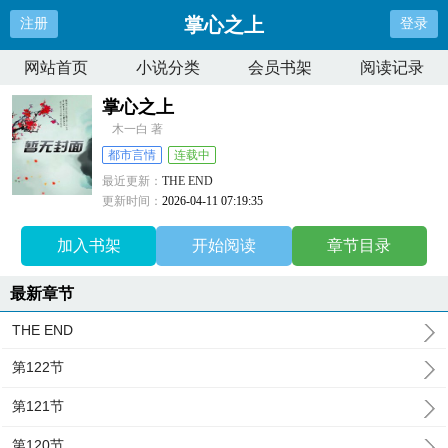
掌心之上
注册
登录
网站首页
小说分类
会员书架
阅读记录
掌心之上
木一白 著
都市言情
连载中
最近更新：
THE END
更新时间：
2026-04-11 07:19:35
加入书架
开始阅读
章节目录
最新章节
THE END
第122节
第121节
第120节