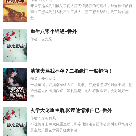
开局穿越成为刚被父亲何大清无情抛弃的何雨柱，熟知剧情的何
雨柱不想成为别人利用的工具人，更不想当怨种，为了能够堂
堂...
重生八零小锦鲤+番外
作者：云九朵
...
渣前夫骂我不孕？二婚豪门一胎抱俩！
作者：开心麻瓜
一场车祸，许嫣桑家破人亡。周牧川在她最绝望的时候出现，他
给她盛大的求婚仪式，婚礼现场，他红着眼承诺，会对她好一
辈...
玄学大佬重生后,影帝他情难自已+番外
作者：凉树有风
小说简介玄学大佬重生后，影帝他情难自已作者凉树有风简介双
男主娱乐圈玄学灵异抓鬼算命...