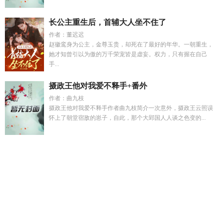
长公主重生后，首辅大人坐不住了
作者：董迟迟
赵徽鸾身为公主，金尊玉贵，却死在了最好的年华。一朝重生，
她才知曾引以为傲的万千荣宠皆是虚妄。权力，只有握在自己
手...
摄政王他对我爱不释手+番外
作者：曲九枝
摄政王他对我爱不释手作者曲九枝简介一次意外，摄政王云照误
怀上了朝堂宿敌的崽子，自此，那个大郢国人人谈之色变的...
原神天隼之章
傅绍白枝
顾承泽洛洛
七零大院美人苏茵女
主
美娱从硅谷到好莱坞
蝴蝶的蝶后
兽娘免费阅读
这才是真
正的豪门大小姐
蝴蝶骨txt在线阅读
完坠米花町
美娱1994免费
阅读笔趣阁
何小慧个人资料
顾长久洛姨
颜江英
美娱MJ
赵
景玄林晚柔
如嫣有哪些
周律诚
大秦谁惹我那体弱多病的贤卿
了txt
奥特曼告别
九零长女有点苏潇湘书院
真千金靠玄学封神
了在线阅读txt
四娃和
大秦谁又惹我那体弱多病的贤妻了
真千