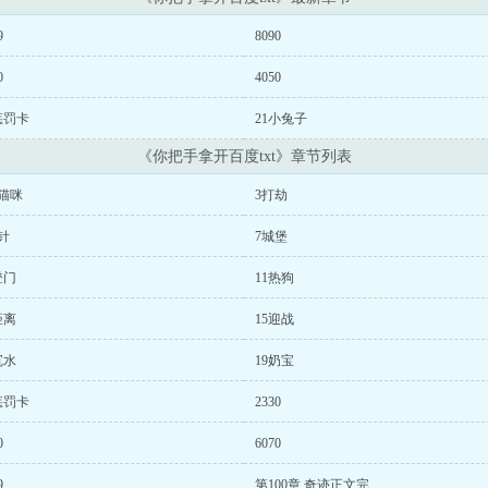
9
8090
0
4050
惩罚卡
21小兔子
《你把手拿开百度txt》章节列表
猫咪
3打劫
针
7城堡
登门
11热狗
距离
15迎战
沉水
19奶宝
惩罚卡
2330
0
6070
9
第100章 奇迹正文完