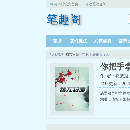
将本站设为首页
收藏笔趣阁
笔趣阁
首 页
玄幻魔法
武侠修真
都市
爪机书屋
>都市言情>
你把手拿开百度txt
你把手拿
作 者：提笼遛
最后更新：2026-0
温柔引导型学神
知道，他私下里超