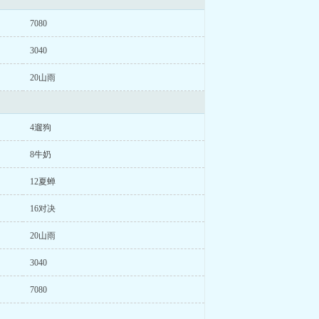
7080
3040
20山雨
4遛狗
8牛奶
12夏蝉
16对决
20山雨
3040
7080