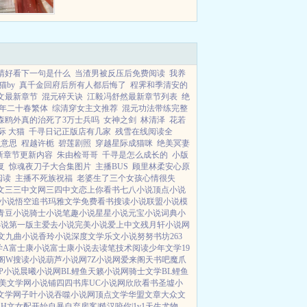
杠精点数可以兑换东西。于是，他
在收服赵云廖化等大将的同时，还
做出了一番惊天动地的事业...
睛好看下一句是什么
当渣男被反压后免费阅读
我养
猫by
真千金回府后所有人都后悔了
程霁和季清安的
文最新章节
混元碎天诀
江毅冯舒然最新章节列表
绝
年二十春繁体
综清穿女主文推荐
混元功法带练完整
森鸥外真的治死了3万士兵吗
女神之剑
林清泽
花若
际 大猫
千寻日记正版店有几家
残雪在线阅读全
么意思
程越许栀
碧莲剧照
穿越星际成猫咪
绝美冥妻
新章节更新内容
朱由检哥哥
千寻是怎么成长的
小版
复
惊魂夜刀子大合集图片
主播BUS
顾里林柔安心原
阅读
主播不死族祝福
老婆生了三个女孩心情很失
文
三三中文网
三四中文
恋上你看书
七八小说
顶点小说
小说
悟空追书
玛雅文学
免费看书
搜读小说
联盟小说
模
青豆小说
骑士小说
笔趣小说
星星小说
元宝小说
词典小
小说
第一版主
爱去小说
完美小说
爱上中文
残月轩小说网
文
九曲小说
香玲小说
深度文学
乐文小说
努努书坊
263
学A
富士康小说
富士康小说
去读笔
技术阅读
少年文学
19
阁W
搜读小说
葫芦小说网
7Z小说网
爱来阁
天书吧
魔爪
8P小说
晨曦小说网
BL鲤鱼
天籁小说网
骑士文学
BL鲤鱼
美文学网
小说铺
四四书库
UC小说网
欣欣看书
圣墟小
文学网
子叶小说
吞噬小说网
顶点文学
华盟文章
大众文
当H文女配开始自暴自弃
房客|糙汉
咬你|1v1
天生尤物