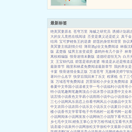
最新标签
绝美冥妻原名
苍穹万里
海贼之研究员
诱捕计划易
大的女儿竟然在线阅读
丕变是褒义还是贬义
真千金
结局
宝可梦鲤鱼王的逆袭
碧莲的身世和背景
协议
美冥妻主线剧情介绍
薄荷酒gl全文免费阅读
林薇沈
版
孟楚薇
猛男主攻变成受
森鸥外有几个孩子
林青
离枝精编版
恨骨迷情未删版
道德经道恒无为
白月
文
王宝钏代战
碧莲是谁的老婆
唯道是从还是惟道
最新章节
顾里和林柔免费阅读最新章节
我的养女是
卡宴
恨骨迷情全集正版
万道苍穹
无敌峰灵师宁软
著叫什么名字
快穿后我回来了乐文
程霁桅
生了三
落
万域苍穹免费阅读
厉景琛程小夕全文免费阅读
春夏中文
帝国小说
读者文学
一号小说
福利小说
哥哥小
特小说
笔趣阁
笔趣阁
顶点小说
冰雪小说
泼墨中文
全本
说
言情小说
夜色文学
易小说
雨雨小说
中山小说
倍福小
三七小说网
风乐居
恋上你看书网
风云小说
极品中文
车
中文
农田小说
农田小说
乐文小说
乐文小说
夏日小说
大
楼小说
香书文学
零零电子书
书画村
一起看书网
一起看
小说网
阅体小说网
发发小说网
纳兰小说
陛下看书
五五
乡
七毛中文
BL鲤鱼王
掌心文学
万相书城
元宝看书
大
说
圣墟小说
泉州小说网
放松文学
放松中文
最新小说
笔
学
搜读阁
OK小说网
月亮小说
新书小说网
传奇中文
并