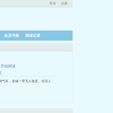
登录
注册
会员书架
阅读记录
、
开始阅读
完
脾气坏，老城一带无人敢惹。但没人