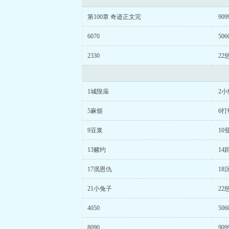
第100章 奇迹正文完
909
6070
506
2330
22
1城隍庙
2小
5麻烦
6打
9豆浆
10
13赌约
14
17泯恩仇
18
21小兔子
22
4050
506
8090
909