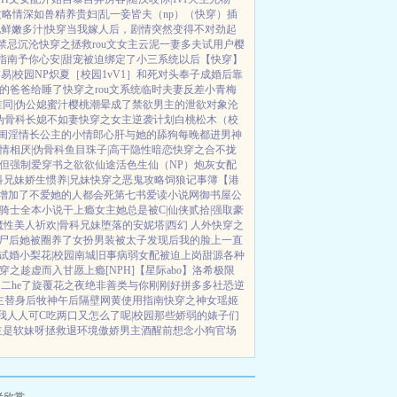
攻略
情深如兽
精养贵妇|乱
一妾皆夫（np）
（快穿）插
鲜嫩多汁|快穿
当我嫁人后，剧情突然变得不对劲起
禁忌沉沦
快穿之拯救rou文女主
云泥
一妻多夫试用户
樱
指南
予你心安|甜宠
被迫绑定了小三系统以后【快穿】
易|校园NP
炽夏［校园1vV1］
和死对头奉子成婚后
靠
的爸爸给睡了
快穿之rou文系统
临时夫妻
反差小青梅
同|伪公媳
蜜汁樱桃
潮晕
成了禁欲男主的泄欲对象
沦
伪骨科
长媳不如妻
快穿之女主逆袭计划
白桃松木（校
闺淫情
长公主的小情郎
心肝与她的舔狗
每晚都进男神
情相厌|伪骨科
鱼目珠子|高干
隐性暗恋
快穿之合不拢
但强制爱
穿书之欲欲仙途
活色生仙（NP）
炮灰女配
科兄妹
娇生惯养|兄妹
快穿之恶鬼攻略
饲狼记事簿
【港
增加了
不爱她的人都会死
第七书
爱读小说网
御书屋
公
骑士全本小说
干上瘾
女主她总是被C|仙侠
贰拾|强取豪
魔性美人
祈欢|骨科兄妹
堕落的安妮塔|西幻 人外
快穿之
尸后她被圈养了
女扮男装被太子发现后
我的脸上一直
试婚
小梨花|校园
南城旧事
病弱女配被迫上岗
甜源
各种
穿之趁虚而入
甘愿上瘾[NPH]
【星际abo】洛希极限
二he了
旋覆花之夜
绝非善类
与你刚刚好
拼多多社恐逆
主替身后
牧神午后
隔壁网黄使用指南
快穿之神女瑶姬
我人人可C
吃两口又怎么了呢|校园
那些娇弱的婊子们
主是软妹呀
拯救退环境傲娇男主
酒醒前想念小狗
官场