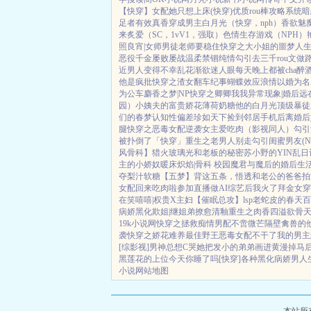
【快穿】
女配她只想上床(快穿)
优质rou棒攻略系统
暗
足者
有效真香
穿成男主白月光（快穿，nph）
香欲
魅
来
炙爱（SC，1vV1，强取）
色情生存游戏（NPH）
照良宵|女师男徒
老师要稳住
快穿之大小姐的噩梦人
恶役千金屡败屡战
温柔禁锢
纯情勾引
去三千rou文做
近男人变得不幸
乱花渐欲迷人眼
每天晚上都被cha
醉
他是疯批
快穿之渣女翻车纪事
蝴蝶效应
浪情
以婚为名
为公车
麝香之梦|NP
快穿之卿卿我我
异常现象|婚后
远
园）
小姨夫的富贵娇花
薄荷奶糖
他的白月光
顶级暴徒
们的春梦
认知性偏差
珍如天下
捡到邻居手机后
离婚后
腿
快穿之恶毒女配逆袭
女主爱吃肉
（影视同人）勾引
被扑倒了「快穿」
重生之老男人别走
勾引闺蜜男友(N
风骨科】猎火
玻璃光
和老板的秘密
苏小野的YIN乱日
主的小娇奴
暖床
炽焰|骨科 校园
魔君与魔后的婚后生
夺
梨汁软糖
【五梦】背这五条，悟透
和老公的爸爸拍
女配回来吃肉啦
参加直播做AI综艺后我火了
拜金女穿
在笑嘻嘻|权贵X主妇
【催眠总攻】lsp老蛇皮的春天
百
病娇黑化
欺姐|继姐弟
撩愈
清釉
重生之肉香四溢
欲骨
19k小说网
快穿之拯救痴情男配
不啻微芒
隔壁禽兽的
袭
快穿之娇花难养
最佳野王
恶毒女配不干了
我的男主
[综影视]男神总想C哭她
把发小的弟弟画进黄漫掉马
黑莲花的上位
今天你睡了吗[快穿]
各种黑化病娇男
人
小说
网站地图