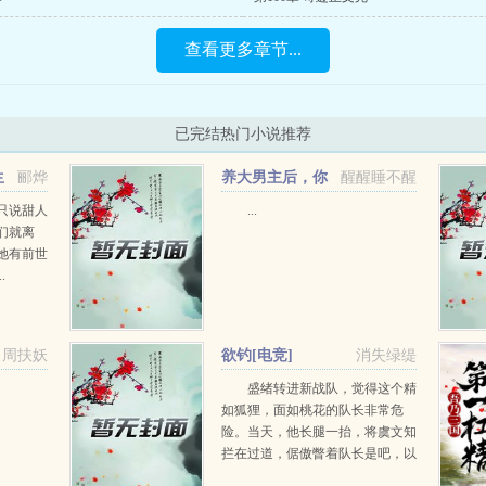
查看更多章节...
已完结热门小说推荐
生
郦烨
养大男主后，你
醒醒睡不醒
说这是人形天灾/天灾末世：
只说甜人
...
们就离
养成对象竟然是人形天灾！
她有前世
+番外
.
周扶妖
欲钓[电竞]
消失绿缇
盛绪转进新战队，觉得这个精
如狐狸，面如桃花的队长非常危
险。当天，他长腿一抬，将虞文知
拦在过道，倨傲瞥着队长是吧，以
后少管我。虞文知目光落在盛绪优