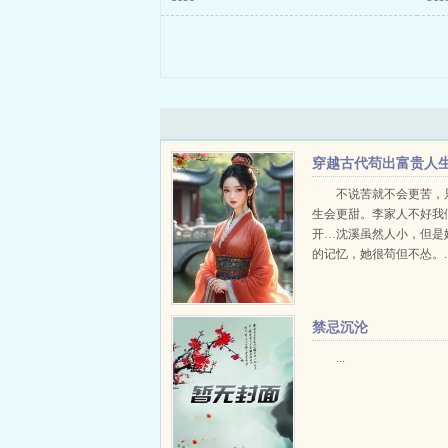
穿越古代苟出富贵人
不说苦就不会更苦，
生会更甜。李家人不好我
开…沈溪虽然人小，但是
的记忆，她很苟但不怂。..
禁忌沉沦
...