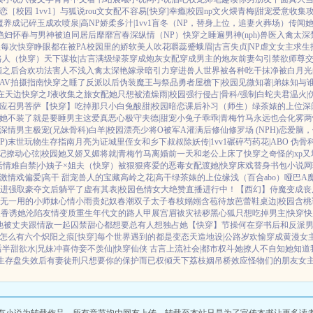
恋［校园 1vv1］
与狐说
rou文女配不容易[快穿]
幸瘾|校园np
文火煨青梅|甜宠
爱意收集
魔养成记
碎玉成欢
喷泉|高NP
娇柔多汁|1vv1
盲冬（NP，替身上位，追妻火葬场）
传闻她
艳妇怀春
与男神被迫同居后
靡靡宫春深
纵情（NP）
快穿之睡遍男神(nph)
兽医
入禽太深
生
每次快穿睁眼都在被PA
校园里的娇软美人
吹花嚼蕊
蹙蛾眉|古言
失贞|NP
虐文女主求生
路人（快穿）
天下谋妆|古言
满级绿茶穿成炮灰女配
穿成男主的炮灰前妻
勾引禁欲师尊
交
酒之后
合欢功法害人不浅
入禽太深
艳嫁录
暗引力
穿进兽人世界被各种吃干抹净
被白月光
AV拍摄指南
快穿之睡了反派以后
伪装魔王与祭品勇者
屋檐下|校园
见微知著|弟妹
知与谁
在天边
快穿之J液收集之旅
女配她只想被渣
燥雨|校园
强行侵占|骨科/强制
白蛇夫君
温火|
应召男菩萨
【快穿】吃掉那只小白兔
酸甜|校园暗恋
课后补习（师生）
绿茶婊的上位
深
她不装了
就是要睡男主
这爱真恶心
极守夫德|甜宠
小兔子乖乖|青梅竹马
永远也会化雾
两
深情男主
极宠(兄妹骨科)
白羊|校园
漂亮少将O被军A灌满后
修仙修罗场 (NPH)
恋爱脑，
P)
末世玩物生存指南
月亮为证
城里侄女和乡下叔叔
除妖传|1vv1
碾碎芍药花|ABO 伪骨
记
撩动心弦|校园
她又娇又媚
将就|青梅竹马
离婚前一天和老公上床了
快穿之奇怪的xp又
活
情难自禁|小姨子×姐夫
（快穿）被狠狠疼爱的恶毒女配
渡她|快穿
床戏替身
书包小说网
激情戏
偏爱|高干 甜宠
兽人的宝藏
高岭之花|高干
绿茶婊的上位
缘浅（百合abo）哑巴A
进强取豪夺文后躺平了
虚有其表|校园
色情女大绝赞直播进行中！
【西幻】侍魔
变成丧
无一用的小师妹
心情小雨
贵妃奴
春潮
双子太子
春枝嫋嫋
含苞待放
芭蕾鞋
桌边|校园
含桃
天香
诱她沦陷
友情变质
重生年代文的路人甲
展宫眉
袚灾祛秽
黑心狐只想吃掉男主|快穿
快
他
被丈夫跟情敌一起囚禁
甜心都想要
总有人想独占她
【快穿】节操何在
穿书后和反派男
怎么有六个
炽阳之痕
[快穿]每个世界遇到的都是变态
天造地设|公路
岁欢愉
穿成黄漫女
后
半甜欲水|兄妹
冲喜侍妾
不羡仙|快穿仙侠 古言
上流社会|都市权斗
她撩人不自知
她知道
生存盘失效后
有妻徒刑
只想要你的保护而已
权倾天下
荔枝姻
吊桥效应
怪物们的朋友
女