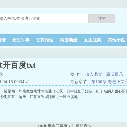
搜索
言情
历史军事
侦探推理
网游动漫
女生耽美
其他小说
开百度txt
龙
动 作：
加入书架
、
章节目录
4-13 00:34:41
最新章节：
第100章 奇迹正文
攻（陆是闻）炸毛傲娇毛茸茸控受（江荻）四中扛把子江荻，出了名的人狠心黑
爱毛茸茸！这天，江荻来到城隍庙，一脸冷漠地..
《你把手拿开百度txt》最新章节